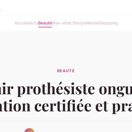
e.
Accueil
Actu
Beauté
Bien-etre
Lifestyle
Mode
Shopping
BEAUTÉ
ir prothésiste ongul
tion certifiée et pr