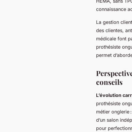
HEMA, sans TPO)
connaissance ac
La gestion clien
des clientes, an
médicale font p
prothésiste ongu
permet d’aborder
Perspective
conseils
L’évolution car
prothésiste ongu
métier onglerie 
d’un salon indép
pour perfection