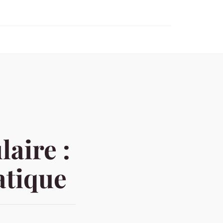
aire :
atique