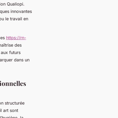
ion Qualiopi.
iques innovantes
u le travail en
ves
https://rn-
maîtrise des
 aux futurs
marquer dans un
ionnelles
n structurée
l art sont
’hygiène, la