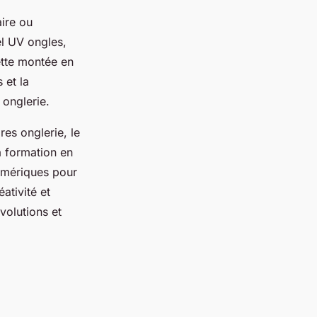
ire ou
el UV ongles,
Cette montée en
 et la
 onglerie.
es onglerie, le
a formation en
 numériques pour
ativité et
volutions et