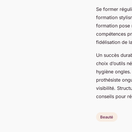
Se former régul
formation stylis
formation pose r
compétences prot
fidélisation de 
Un succès durabl
choix d’outils 
hygiène ongles. L
prothésiste ongul
visibilité. Stru
conseils pour ré
Beauté