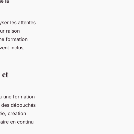
e la
yser les attentes
our raison
ne formation
vent inclus,
 et
a une formation
 à des débouchés
ée, création
aire en continu