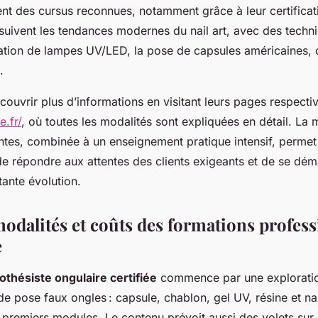
nt des cursus reconnues, notamment grâce à leur certificat
suivent les tendances modernes du nail art, avec des techn
lisation de lampes UV/LED, la pose de capsules américaines, o
.
ouvrir plus d’informations en visitant leurs pages respecti
.fr/
, où toutes les modalités sont expliquées en détail. La 
ntes, combinée à un enseignement pratique intensif, permet
de répondre aux attentes des clients exigeants et de se dé
ante évolution.
odalités et coûts des formations profess
e
othésiste ongulaire certifiée
commence par une exploratio
e pose faux ongles : capsule, chablon, gel UV, résine et nai
premiers modules. Le contenu prévoit aussi des volets sur l