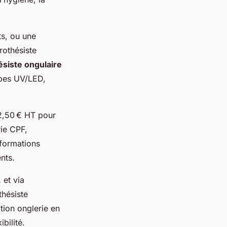
ts, ou une
rothésiste
ésiste ongulaire
mpes UV/LED,
12,50 € HT pour
ie CPF,
 formations
ents.
 et via
thésiste
tion onglerie en
bilité.