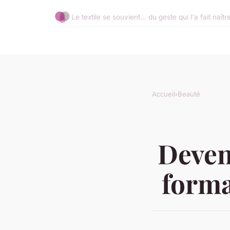
Le textile se souvient... du geste qui l'a fait naîtr
Accueil
›
Beauté
Deven
forma