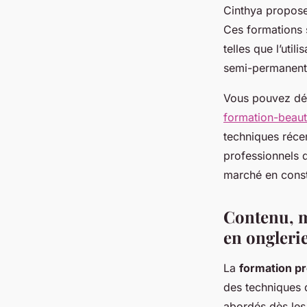
Cinthya propose
Ces formations 
telles que l’uti
semi-permanent
Vous pouvez déc
formation-beaute
techniques réce
professionnels 
marché en const
Contenu, m
en ongleri
La
formation pr
des techniques d
abordés dès les 