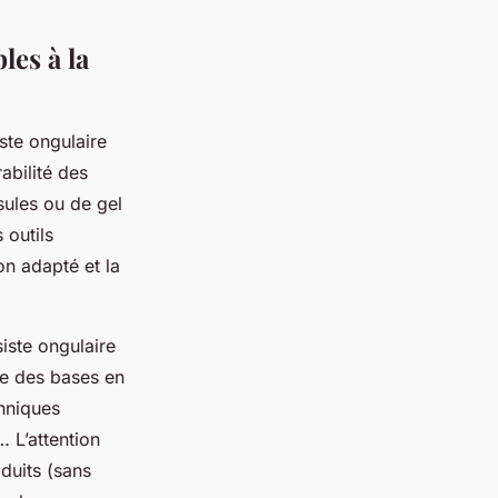
les à la
ste ongulaire
rabilité des
sules ou de gel
 outils
on adapté et la
iste ongulaire
ge des bases en
chniques
 L’attention
oduits (sans