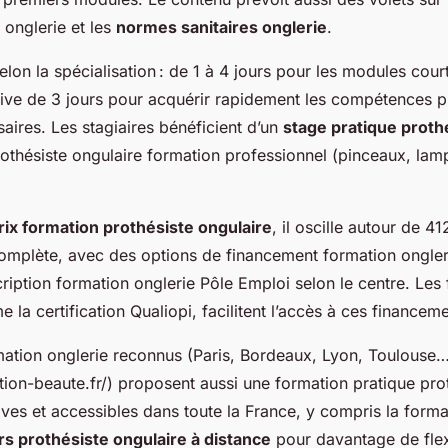
e onglerie et les
normes sanitaires onglerie
.
elon la spécialisation : de 1 à 4 jours pour les modules cour
sive de 3 jours pour acquérir rapidement les compétences p
aires. Les stagiaires bénéficient d’un
stage pratique proth
rothésiste ongulaire formation professionnel (pinceaux, la
rix formation prothésiste ongulaire
, il oscille autour de 4
omplète, avec des options de financement formation ongler
ription formation onglerie Pôle Emploi selon le centre. Les
e la certification Qualiopi, facilitent l’accès à ces financem
mation onglerie reconnus (Paris, Bordeaux, Lyon, Toulouse…
tion-beaute.fr/) proposent aussi une formation pratique pro
ives et accessibles dans toute la France, y compris la forma
rs prothésiste ongulaire à distance
pour davantage de flexi