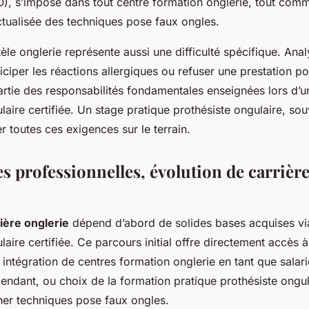
, s’impose dans tout centre formation onglerie, tout comm
tualisée des techniques pose faux ongles.
tèle onglerie représente aussi une difficulté spécifique. Anal
ticiper les réactions allergiques ou refuser une prestation p
artie des responsabilités fondamentales enseignées lors d’u
laire certifiée. Un stage pratique prothésiste ongulaire, sou
 toutes ces exigences sur le terrain.
s professionnelles, évolution de carrière
rière onglerie
dépend d’abord de solides bases acquises vi
laire certifiée. Ce parcours initial offre directement accès
: intégration de centres formation onglerie en tant que salari
endant, ou choix de la formation pratique prothésiste ongul
ner techniques pose faux ongles.