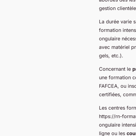
gestion clientèl
La durée varie s
formation inten
ongulaire nécess
avec matériel p
gels, etc.).
Concernant le
p
une formation c
FAFCEA, ou insc
certifiées, comm
Les centres for
https://rn-forma
ongulaire intens
ligne ou les
cou