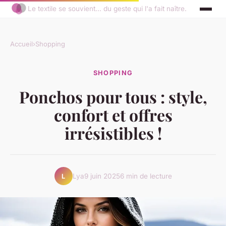
Le textile se souvient... du geste qui l'a fait naître.
Accueil
›
Shopping
SHOPPING
Ponchos pour tous : style,
confort et offres
irrésistibles !
Lya
9 juin 2025
6 min de lecture
L