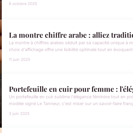
6 octobre 2025
La montre chiffre arabe : alliez tradi
La montre à chiffres arabes séduit par sa capacité unique à m
choix d'affichage offre une lisibilité optimale tout en évoquant 
11 juin 2025
Portefeuille en cuir pour femme : l'él
Un portefeuille en cuir sublime l'élégance féminine tout en pro
modèle signé Le Tanneur, c'est miser sur un savoir-faire fran
3 juin 2025