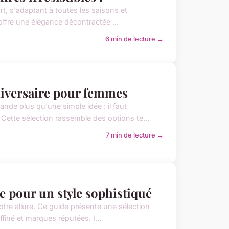
t, s'adaptant à toutes les saisons et
l offre une élégance décontractée ...
6 min de lecture →
niversaire pour femmes
nde plus qu'une simple idée : il faut
 Cette sélection rassemble des options te...
7 min de lecture →
e pour un style sophistiqué
otre allure. Ce guide présente une sélection
affiné et marques réputées. I...