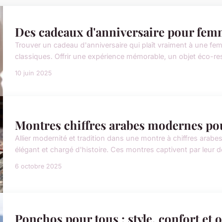
Des cadeaux d'anniversaire pour femm
Trouver un cadeau d'anniversaire qui plaît vraiment à une 
classiques. Offrir une expérience mémorable, un objet éco-res
10 juin 2025
Montres chiffres arabes modernes pou
Allier modernité et tradition dans une montre à chiffres arabe
élégant et chargé d'histoire. Ces montres captivent par leur de
6 octobre 2025
Ponchos pour tous : style, confort et of