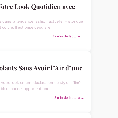
 Votre Look Quotidien avec
 dans la tendance fashion actuelle. Historique
uivre. Il est prisé depuis le ...
12 min de lecture →
olants Sans Avoir l"Air d"une
votre look en une déclaration de style raffinée.
bleu marine, apportent une t...
8 min de lecture →