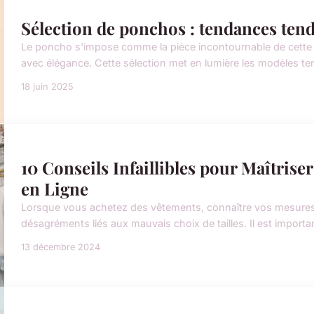
Sélection de ponchos : tendances tenda
Le poncho s'impose comme la pièce incontournable de cette sa
avec élégance. Cette sélection met en lumière les modèles ten
18 juin 2025
10 Conseils Infaillibles pour Maîtriser
en Ligne
Lorsque vous achetez des vêtements, connaître vos mesures p
désagréments liés aux mauvais choix de tailles. Il est importa
13 décembre 2024