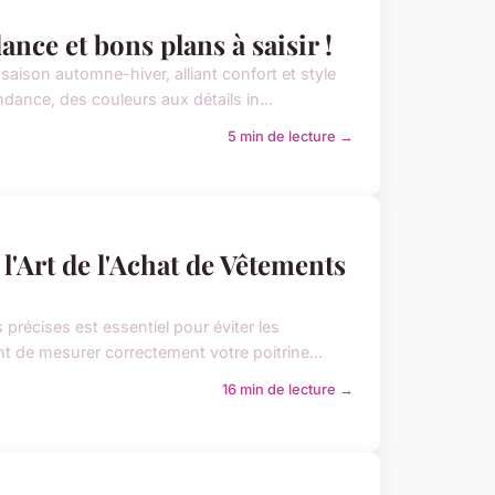
nce et bons plans à saisir !
ison automne-hiver, alliant confort et style
dance, des couleurs aux détails in...
5 min de lecture →
 l'Art de l'Achat de Vêtements
récises est essentiel pour éviter les
nt de mesurer correctement votre poitrine...
16 min de lecture →