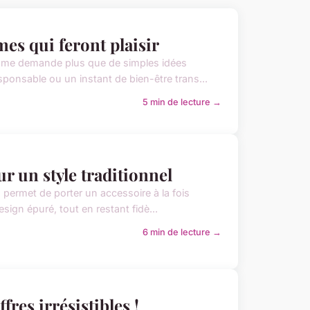
es qui feront plaisir
femme demande plus que de simples idées
ponsable ou un instant de bien-être trans...
5 min de lecture →
r un style traditionnel
s permet de porter un accessoire à la fois
sign épuré, tout en restant fidè...
6 min de lecture →
fres irrésistibles !