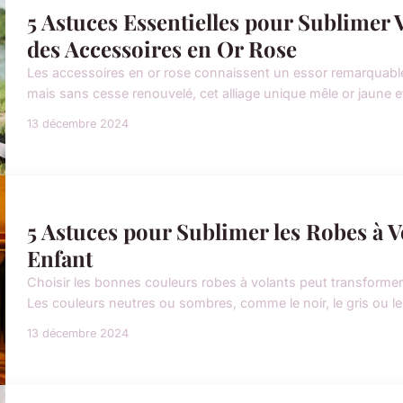
5 Astuces Essentielles pour Sublimer
des Accessoires en Or Rose
Les accessoires en or rose connaissent un essor remarquable
mais sans cesse renouvelé, cet alliage unique mêle or jaune et c
13 décembre 2024
5 Astuces pour Sublimer les Robes à V
Enfant
Choisir les bonnes couleurs robes à volants peut transformer 
Les couleurs neutres ou sombres, comme le noir, le gris ou le 
13 décembre 2024