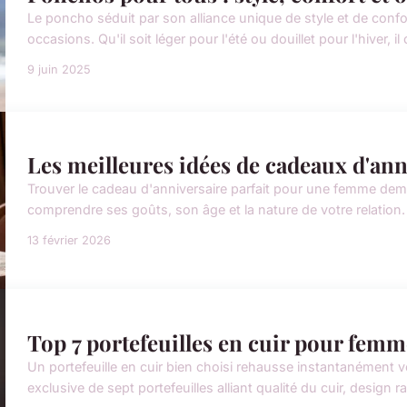
Le poncho séduit par son alliance unique de style et de confor
occasions. Qu'il soit léger pour l'été ou douillet pour l'hiver, i
9 juin 2025
Les meilleures idées de cadeaux d'an
Trouver le cadeau d'anniversaire parfait pour une femme dema
comprendre ses goûts, son âge et la nature de votre relation.
13 février 2026
Top 7 portefeuilles en cuir pour femm
Un portefeuille en cuir bien choisi rehausse instantanément v
exclusive de sept portefeuilles alliant qualité du cuir, design r