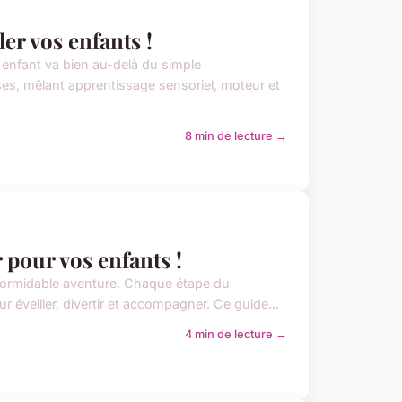
ler vos enfants !
 enfant va bien au-delà du simple
es, mêlant apprentissage sensoriel, moteur et
8 min de lecture →
r pour vos enfants !
 formidable aventure. Chaque étape du
veiller, divertir et accompagner. Ce guide...
4 min de lecture →