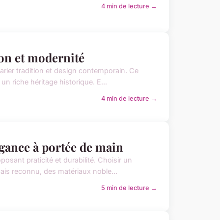
4 min de lecture →
tion et modernité
arier tradition et design contemporain. Ce
un riche héritage historique. E...
4 min de lecture →
égance à portée de main
posant praticité et durabilité. Choisir un
çais reconnu, des matériaux noble...
5 min de lecture →