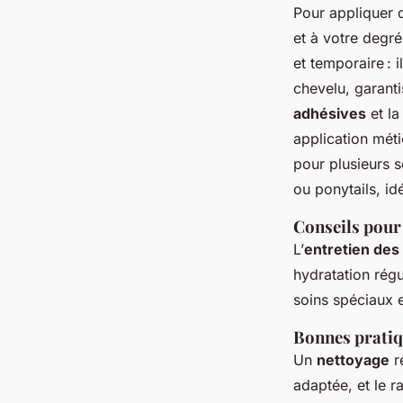
Pour appliquer
et à votre degré
et temporaire : 
chevelu, garant
adhésives
et l
application méti
pour plusieurs s
ou ponytails, id
Conseils pour 
L’
entretien des
hydratation régu
soins spéciaux e
Bonnes pratiq
Un
nettoyage
ré
adaptée, et le 