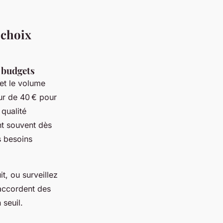
 choix
s budgets
 et le volume
ur de 40 € pour
qualité
nt souvent dès
s besoins
t, ou surveillez
accordent des
 seuil.