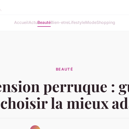
e.
Accueil
Actu
Beauté
Bien-etre
Lifestyle
Mode
Shopping
BEAUTÉ
ension perruque : g
choisir la mieux a