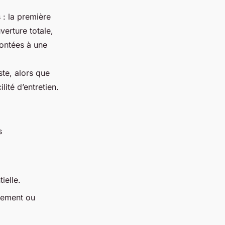
 : la première
erture totale,
rontées à une
ste, alors que
ité d’entretien.
s
ielle.
idement ou