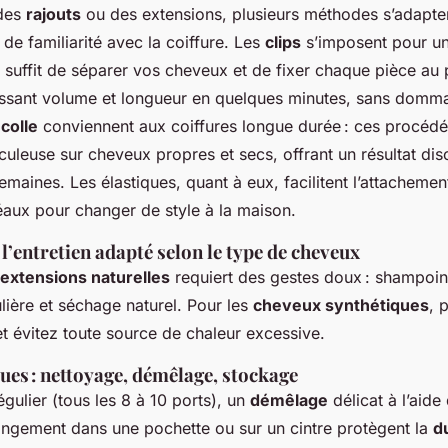
 des
rajouts
ou des extensions, plusieurs méthodes s’adapte
 de familiarité avec la coiffure. Les
clips
s’imposent pour un
il suffit de séparer vos cheveux et de fixer chaque pièce au 
issant volume et longueur en quelques minutes, sans domm
a
colle
conviennent aux coiffures longue durée : ces procédé
culeuse sur cheveux propres et secs, offrant un résultat disc
emaines. Les élastiques, quant à eux, facilitent l’attacheme
éaux pour changer de style à la maison.
l’entretien adapté selon le type de cheveux
 extensions naturelles
requiert des gestes doux : shampoin
lière et séchage naturel. Pour les
cheveux synthétiques
, 
t évitez toute source de chaleur excessive.
ues : nettoyage, démêlage, stockage
gulier (tous les 8 à 10 ports), un
démêlage
délicat à l’aide
rangement dans une pochette ou sur un cintre protègent la
du