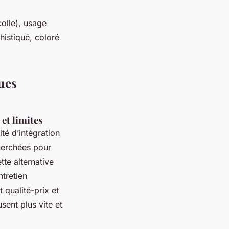
colle), usage
histiqué, coloré
ues
 et limites
ité d’intégration
herchées pour
tte alternative
ntretien
 qualité-prix et
usent plus vite et