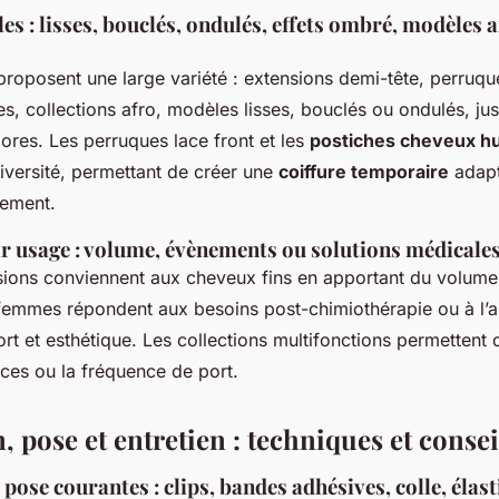
s : lisses, bouclés, ondulés, effets ombré, modèles a
roposent une large variété : extensions demi-tête, perruque
es, collections afro, modèles lisses, bouclés ou ondulés, jus
ores. Les perruques lace front et les
postiches cheveux h
diversité, permettant de créer une
coiffure temporaire
adapt
ement.
ar usage : volume, évènements ou solutions médicale
sions conviennent aux cheveux fins en apportant du volume
femmes répondent aux besoins post-chimiothérapie ou à l’al
ort et esthétique. Les collections multifonctions permettent 
nces ou la fréquence de port.
, pose et entretien : techniques et consei
pose courantes : clips, bandes adhésives, colle, élas