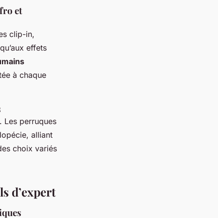
fro et
s clip-in,
qu’aux effets
umains
ée à chaque
s
. Les perruques
opécie, alliant
des choix variés
ls d’expert
tiques