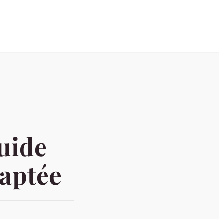
uide
daptée