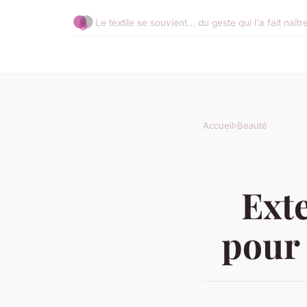
Le textile se souvient... du geste qui l'a fait naîtr
Accueil
›
Beauté
Ext
pour 