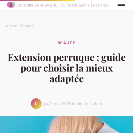
Le textile se souvient... du geste qui l'a fait naître.
Accueil
›
Beauté
BEAUTÉ
Extension perruque : guide
pour choisir la mieux
adaptée
Lya
21 mai 2025
4 min de lecture
L